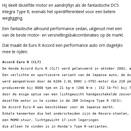
Hij deelt dezelfde motor en aandrijflijn als de fantastische DC5
Integra Type R, evenals het sperdifferentieel voor een betere
wegligging.
Een fantastische allround performance sedan, uitgerust met een
van de beste motor- en versnellingsbakcombinaties op de markt.
Dat maakt de Euro R Accord een performance auto om dagelijks
mee te rijden.
Accord Euro R (CL7)
De Honda Accord Euro R (CL7) werd gelanceerd in oktober 2002, 
Een verlichte en sportievere variant van de Japanse auto, de A
werd aangedreven door de K20A 2.0L DOHC i-VTEC-motor die 220 p
produceerde bij 8000 tpm en 21 kg⋅m (206 N⋅m ; 152 lb⋅ft) bij 
door de enige optie van een lichtgewicht handgeschakelde zesve
dezelfde motor is te vinden in de JDM Integra Type R (DC5). 
De Accord Euro-R was beschikbaar voor de Japanse markt. 
Enkele kenmerken die het onderscheiden zijn de Recaro-stoelen,
een MOMO-stuur, lichtgewicht 17-inch legeringen 
die alleen te vinden is in Honda's Type R-varianten.