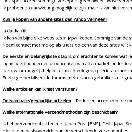
Ook specificeren sommige verkopers geen binnenlandse verzen
Ik probeer zo nauwkeurig mogelijk te zijn, maar ik kan niet ver
Kun je kopen van andere sites dan Yahoo Veilingen?
Ja dat kan ik.
Ik kan van bijna elke websites in Japan kopen. Sommige van de 
Neem contact met me op als u iets op een van deze sites wilt 
De eerste en belangrijkste stap is om erachter te komen wat je 
Japan heeft honderden producenten van aftermarket-onderdelen
Ik zal waar mogelijk helpen, echter kan ik geen precies technis
Er zijn gespecialiseerde forums met ervaren gebruikers die graa
Welke artikelen kan ik niet versturen?
Ontvlambare/gevaarlijke artikelen
– Rederijen accepteren de mee
Welke internationale verzendmethoden zijn beschikbaar?
Ik heb verzendcontracten met Japan Post [EMS], DHL, Japan Se
Hier is een basisoverzicht van de verschillende verzendopties: