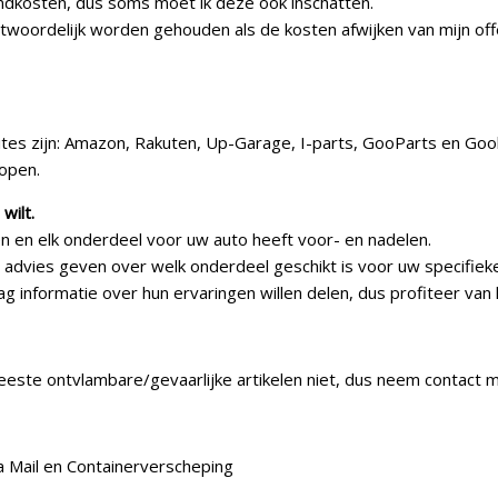
dkosten, dus soms moet ik deze ook inschatten.
antwoordelijk worden gehouden als de kosten afwijken van mijn off
sites zijn: Amazon, Rakuten, Up-Garage, I-parts, GooParts en Goo
kopen.
wilt.
 en elk onderdeel voor uw auto heeft voor- en nadelen.
ch advies geven over welk onderdeel geschikt is voor uw specifiek
g informatie over hun ervaringen willen delen, dus profiteer van 
ste ontvlambare/gevaarlijke artikelen niet, dus neem contact me
a Mail en Containerverscheping