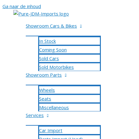
Ga naar de inhoud
Showroom Cars & Bikes
In Stock
Coming Soon
Sold Cars
Sold Motorbikes
Showroom Parts
Wheels
Seats
Miscellaneous
Services
Car Import