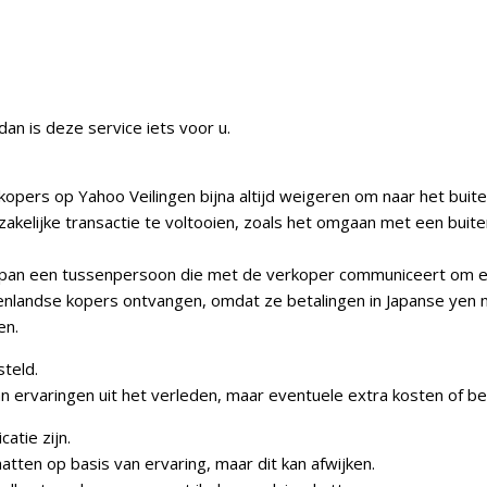
English below
dan is deze service iets voor u.
kopers op Yahoo Veilingen bijna altijd weigeren om naar het buit
elijke transactie te voltooien, zoals het omgaan met een buite
n Japan een tussenpersoon die met de verkoper communiceert om 
enlandse kopers ontvangen, omdat ze betalingen in Japanse yen 
en.
teld.
an ervaringen uit het verleden, maar eventuele extra kosten of 
atie zijn.
atten op basis van ervaring, maar dit kan afwijken.