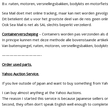
B.v. ruiten, motoren, versnellingsbakken, bodykits en motorfiet
Sea Mail doet met online tracking, maar kan niet worden gevolgd 
Dit betekent dat u voor het grootste deel van de reis geen onlin
Ook Sea Mail is net als SAL slechts beperkt verzekerd.
Containerverscheping
– Containers worden pas verzonden als dez
In principe kunnen met deze methode alle bovenstaande artike
Van buitenspiegel, ruiten, motoren, versnellingsbakken, bodykit
——————————-
Order used parts.
Yahoo Auction Service.
If you live outside of Japan and want to buy something from Yaho
I can buy almost anything at the Yahoo Auctions.
The reason I started this service is because Japanese sellers o
Second, they often don’t speak English well enough to complete 