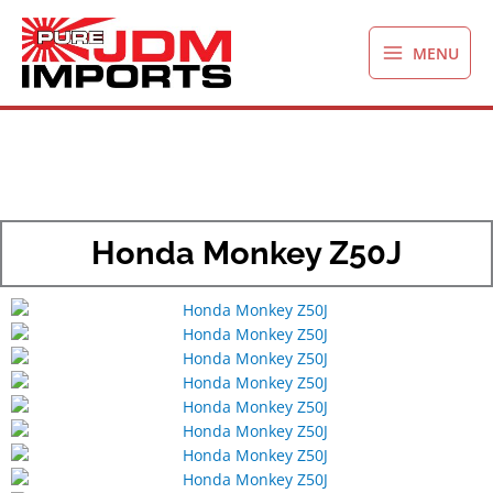
Ga
naar
MENU
de
inhoud
Honda Monkey Z50J